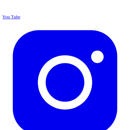
You
Tube