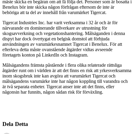
måste skicka en begäran om att få följa det. Personer som är bosatta i
Benelux bör inte skicka någon förfrågan eftersom de inte är
behöriga att ta del av innehåll från varumärket Tigercat.
Tigercat Industries Inc. har varit verksamma i 32 år och är för
närvarande en dominerande tillverkare av utrustning för
skogsavverkning och vegetationshantering. Målsäganden i denna
dispyt har dock övertygat en belgisk domstol att förbjuda
användningen av varumärkesnamnet Tigercat i Benelux. För att
efterleva detta måste ovanstående åtgärder vidtas avseende
företagets konton på LinkedIn och Instagram.
Målsägandens främsta påstående i flera olika relaterade rättsliga
åtgärder runt om i världen är att det finns en risk att yrkesverksamma
inom skogsbruk inte kan avgöra att varumärket Tigercat och
målsägandens varumärke inte har någon koppling till varandra och
är två separata enheter. Tigercat anser inte att det finns, eller
någonsin har funnits, någon sådan risk för förväxling.
Dela Detta