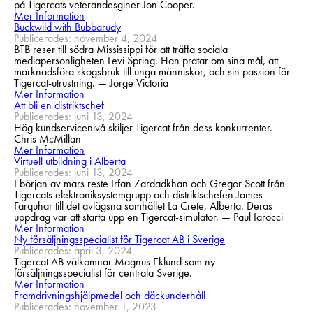
på Tigercats veterandesginer Jon Cooper.
Mer Information
Buckwild with Bubbarudy
Publicerades: november 4, 2024
BTB reser till södra Mississippi för att träffa sociala
mediapersonligheten Levi Spring. Han pratar om sina mål, att
marknadsföra skogsbruk till unga människor, och sin passion för
Tigercat-utrustning. — Jorge Victoria
Mer Information
Att bli en distriktschef
Publicerades: juni 13, 2024
Hög kundservicenivå skiljer Tigercat från dess konkurrenter. —
Chris McMillan
Mer Information
Virtuell utbildning i Alberta
Publicerades: juni 13, 2024
I början av mars reste Irfan Zardadkhan och Gregor Scott från
Tigercats elektroniksystemgrupp och distriktschefen James
Farquhar till det avlägsna samhället La Crete, Alberta. Deras
uppdrag var att starta upp en Tigercat-simulator. — Paul Iarocci
Mer Information
Ny försäljningsspecialist för Tigercat AB i Sverige
Publicerades: april 3, 2024
Tigercat AB välkomnar Magnus Eklund som ny
försäljningsspecialist för centrala Sverige.
Mer Information
Framdrivningshjälpmedel och däckunderhåll
Publicerades: november 1, 2023