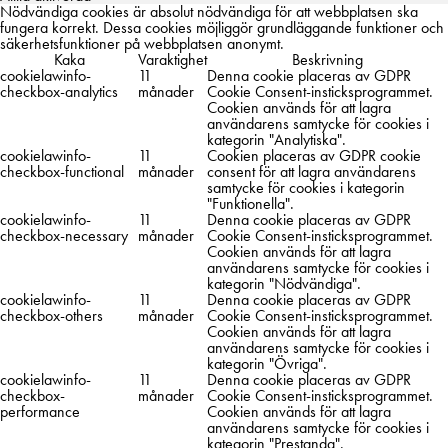
Nödvändiga cookies är absolut nödvändiga för att webbplatsen ska
fungera korrekt. Dessa cookies möjliggör grundläggande funktioner och
säkerhetsfunktioner på webbplatsen anonymt.
Kaka
Varaktighet
Beskrivning
cookielawinfo-
11
Denna cookie placeras av GDPR
checkbox-analytics
månader
Cookie Consent-insticksprogrammet.
Cookien används för att lagra
användarens samtycke för cookies i
kategorin "Analytiska".
cookielawinfo-
11
Cookien placeras av GDPR cookie
checkbox-functional
månader
consent för att lagra användarens
samtycke för cookies i kategorin
"Funktionella".
cookielawinfo-
11
Denna cookie placeras av GDPR
checkbox-necessary
månader
Cookie Consent-insticksprogrammet.
Cookien används för att lagra
användarens samtycke för cookies i
kategorin "Nödvändiga".
cookielawinfo-
11
Denna cookie placeras av GDPR
checkbox-others
månader
Cookie Consent-insticksprogrammet.
Cookien används för att lagra
användarens samtycke för cookies i
kategorin "Övriga".
cookielawinfo-
11
Denna cookie placeras av GDPR
checkbox-
månader
Cookie Consent-insticksprogrammet.
performance
Cookien används för att lagra
användarens samtycke för cookies i
kategorin "Prestanda".