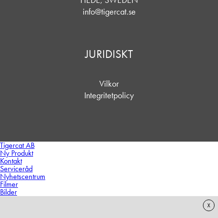
info@tigercat.se
JURIDISKT
Vilkor
Integritetpolicy
Tigercat AB
Ny Produkt
Kontakt
Serviceråd
Nyhetscentrum
Filmer
Bilder
X