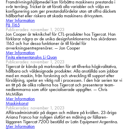
Framdrivningshjälpmedel kan förbättra maskinens prestanda i
svår terräng. Tricket är att förstå alla variabler och välja en
konfigurering som ger prestandafördelar utan att offra däckets
hållbarhet eller riskera att skada maskinens drivsystem.
Mer Information
På 1165
Publicerades: november 1, 2023
Jon Cooper är teknikchef för CTL-produkter hos Tigercat. Han
förklarar några av de unika designfunktionerna hos skördaren
1165 och hur dessa funktioner är till fördel för
avverkningsentreprenörer. — Jon Cooper
Mer Information
Finita elementanalys Li Quan
Publicerades: november 1, 2023
Tigercat är kända på marknaden för att tillverka högkvalitativa,
hållbara och väldesignade produkter. Alla anställda som jobbar
med en maskin, från forskning och utveckling till support efter
försäljning, spelar en viktig roll i processen. I den här serien tar vi
en titt på de olika rollerna hos Tigercat och presenterar team-
nedlemmarna som utför specialiserade uppgifter. — Chris
McMillan
Mer Information
Maskinkonst
Publicerades: november 1, 2023
Affärsadministratör på dagen och målare på kvällen. 23-åriga
Ariana Franco har nyligen slutfört en målning av fällaren-
läggaren Tigercat 720G beställd av Latin Equipment Argentina.
Mer Information