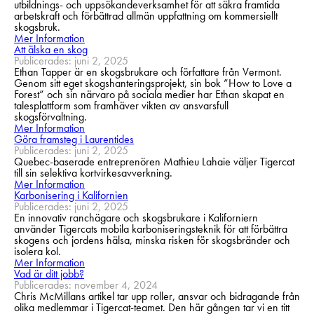
utbildnings- och uppsökandeverksamhet för att säkra framtida
arbetskraft och förbättrad allmän uppfattning om kommersiellt
skogsbruk.
Mer Information
Att älska en skog
Publicerades: juni 2, 2025
Ethan Tapper är en skogsbrukare och författare från Vermont.
Genom sitt eget skogshanteringsprojekt, sin bok ”How to Love a
Forest” och sin närvaro på sociala medier har Ethan skapat en
talesplattform som framhäver vikten av ansvarsfull
skogsförvaltning.
Mer Information
Göra framsteg i Laurentides
Publicerades: juni 2, 2025
Quebec-baserade entreprenören Mathieu Lahaie väljer Tigercat
till sin selektiva kortvirkesavverkning.
Mer Information
Karbonisering i Kalifornien
Publicerades: juni 2, 2025
En innovativ ranchägare och skogsbrukare i Kaliforniern
använder Tigercats mobila karboniseringsteknik för att förbättra
skogens och jordens hälsa, minska risken för skogsbränder och
isolera kol.
Mer Information
Vad är ditt jobb?
Publicerades: november 4, 2024
Chris McMillans artikel tar upp roller, ansvar och bidragande från
olika medlemmar i Tigercat-teamet. Den här gången tar vi en titt