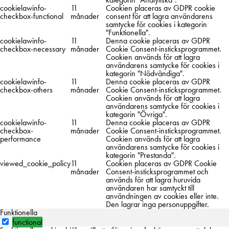
cookielawinfo-
11
Cookien placeras av GDPR cookie
checkbox-functional
månader
consent för att lagra användarens
samtycke för cookies i kategorin
"Funktionella".
cookielawinfo-
11
Denna cookie placeras av GDPR
checkbox-necessary
månader
Cookie Consent-insticksprogrammet.
Cookien används för att lagra
användarens samtycke för cookies i
kategorin "Nödvändiga".
cookielawinfo-
11
Denna cookie placeras av GDPR
checkbox-others
månader
Cookie Consent-insticksprogrammet.
Cookien används för att lagra
användarens samtycke för cookies i
kategorin "Övriga".
cookielawinfo-
11
Denna cookie placeras av GDPR
checkbox-
månader
Cookie Consent-insticksprogrammet.
performance
Cookien används för att lagra
användarens samtycke för cookies i
kategorin "Prestanda".
viewed_cookie_policy
11
Cookien placeras av GDPR Cookie
månader
Consent-insticksprogrammet och
används för att lagra huruvida
användaren har samtyckt till
användningen av cookies eller inte.
Den lagrar inga personuppgifter.
Funktionella
functional