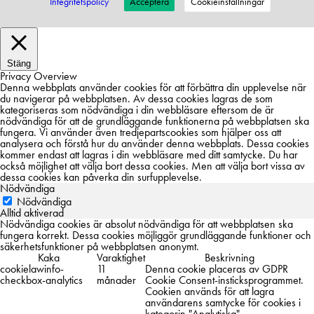
Integritetspolicy
Acceptera
Cookieinställningar
Stäng
Privacy Overview
Denna webbplats använder cookies för att förbättra din upplevelse när
du navigerar på webbplatsen. Av dessa cookies lagras de som
kategoriseras som nödvändiga i din webbläsare eftersom de är
nödvändiga för att de grundläggande funktionerna på webbplatsen ska
fungera. Vi använder även tredjepartscookies som hjälper oss att
analysera och förstå hur du använder denna webbplats. Dessa cookies
kommer endast att lagras i din webbläsare med ditt samtycke. Du har
också möjlighet att välja bort dessa cookies. Men att välja bort vissa av
dessa cookies kan påverka din surfupplevelse.
Nödvändiga
Nödvändiga
Alltid aktiverad
Nödvändiga cookies är absolut nödvändiga för att webbplatsen ska
fungera korrekt. Dessa cookies möjliggör grundläggande funktioner och
säkerhetsfunktioner på webbplatsen anonymt.
Kaka
Varaktighet
Beskrivning
cookielawinfo-
11
Denna cookie placeras av GDPR
checkbox-analytics
månader
Cookie Consent-insticksprogrammet.
Cookien används för att lagra
användarens samtycke för cookies i
kategorin "Analytiska".