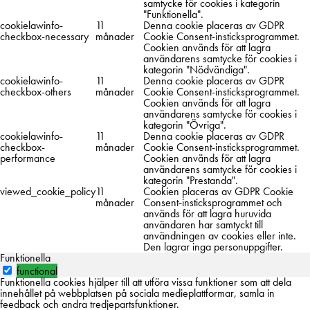
samtycke för cookies i kategorin
"Funktionella".
cookielawinfo-
11
Denna cookie placeras av GDPR
checkbox-necessary
månader
Cookie Consent-insticksprogrammet.
Cookien används för att lagra
användarens samtycke för cookies i
kategorin "Nödvändiga".
cookielawinfo-
11
Denna cookie placeras av GDPR
checkbox-others
månader
Cookie Consent-insticksprogrammet.
Cookien används för att lagra
användarens samtycke för cookies i
kategorin "Övriga".
cookielawinfo-
11
Denna cookie placeras av GDPR
checkbox-
månader
Cookie Consent-insticksprogrammet.
performance
Cookien används för att lagra
användarens samtycke för cookies i
kategorin "Prestanda".
viewed_cookie_policy
11
Cookien placeras av GDPR Cookie
månader
Consent-insticksprogrammet och
används för att lagra huruvida
användaren har samtyckt till
användningen av cookies eller inte.
Den lagrar inga personuppgifter.
Funktionella
functional
Funktionella cookies hjälper till att utföra vissa funktioner som att dela
innehållet på webbplatsen på sociala medieplattformar, samla in
feedback och andra tredjepartsfunktioner.