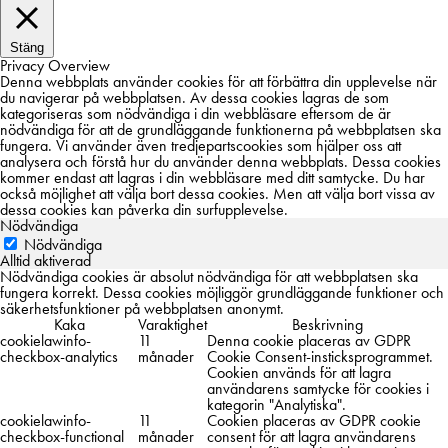
Stäng
Privacy Overview
Denna webbplats använder cookies för att förbättra din upplevelse när
du navigerar på webbplatsen. Av dessa cookies lagras de som
kategoriseras som nödvändiga i din webbläsare eftersom de är
nödvändiga för att de grundläggande funktionerna på webbplatsen ska
fungera. Vi använder även tredjepartscookies som hjälper oss att
analysera och förstå hur du använder denna webbplats. Dessa cookies
kommer endast att lagras i din webbläsare med ditt samtycke. Du har
också möjlighet att välja bort dessa cookies. Men att välja bort vissa av
dessa cookies kan påverka din surfupplevelse.
Nödvändiga
Nödvändiga
Alltid aktiverad
Nödvändiga cookies är absolut nödvändiga för att webbplatsen ska
fungera korrekt. Dessa cookies möjliggör grundläggande funktioner och
säkerhetsfunktioner på webbplatsen anonymt.
Kaka
Varaktighet
Beskrivning
cookielawinfo-
11
Denna cookie placeras av GDPR
checkbox-analytics
månader
Cookie Consent-insticksprogrammet.
Cookien används för att lagra
användarens samtycke för cookies i
kategorin "Analytiska".
cookielawinfo-
11
Cookien placeras av GDPR cookie
checkbox-functional
månader
consent för att lagra användarens