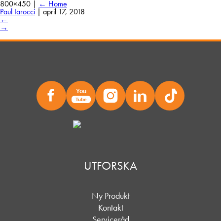
800×450
|
←
Home
Paul Iarocci
|
april 17, 2018
←
→
You
Tube
UTFORSKA
Ny Produkt
Kontakt
Serviceråd