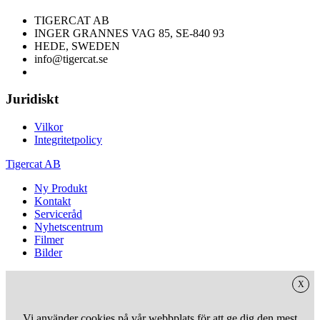
TIGERCAT AB
INGER GRANNES VAG 85, SE-840 93
HEDE, SWEDEN
info@tigercat.se
Juridiskt
Vilkor
Integritetpolicy
Tigercat AB
Ny Produkt
Kontakt
Serviceråd
Nyhetscentrum
Filmer
Bilder
X
Vi använder cookies på vår webbplats för att ge dig den mest