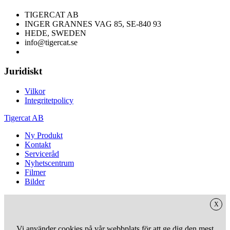
TIGERCAT AB
INGER GRANNES VAG 85, SE-840 93
HEDE, SWEDEN
info@tigercat.se
Juridiskt
Vilkor
Integritetpolicy
Tigercat AB
Ny Produkt
Kontakt
Serviceråd
Nyhetscentrum
Filmer
Bilder
X
Vi använder cookies på vår webbplats för att ge dig den mest