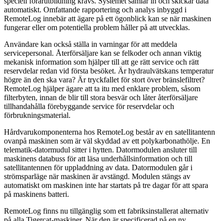
speciell förarutbildning krävs. Systemet samlar in och skickar data
automatiskt. Omfattande rapportering och analys inbyggd i
RemoteLog innebär att ägare på ett ögonblick kan se när maskinen
fungerar eller om potentiella problem håller på att utvecklas.
Användare kan också ställa in varningar för att meddela
servicepersonal. Återförsäljare kan se felkoder och annan viktig
mekanisk information som hjälper till att ge rätt service och rätt
reservdelar redan vid första besöket. Är hydraulvätskans temperatur
högre än den ska vara? Är tryckfallet för stort över bränslefiltret?
RemoteLog hjälper ägare att ta itu med enklare problem, såsom
filterbyten, innan de blir till stora besvär och låter återförsäljare
tillhandahålla förebyggande service för reservdelar och
förbrukningsmaterial.
Hårdvarukomponenterna hos RemoteLog består av en satellitantenn
ovanpå maskinen som är väl skyddad av ett polykarbonathölje. En
telematik-datormudul sitter i hytten. Datormodulen ansluter till
maskinens databuss för att läsa underhållsinformation och till
satellitantennen för uppladdning av data. Datormodulen går i
strömsparläge när maskinen är avstängd. Modulen stängs av
automatiskt om maskinen inte har startats på tre dagar för att spara
på maskinens batteri.
RemoteLog finns nu tillgänglig som ett fabriksinstallerat alternativ
på alla Tigercat-maskiner. När den är specificerad på en ny