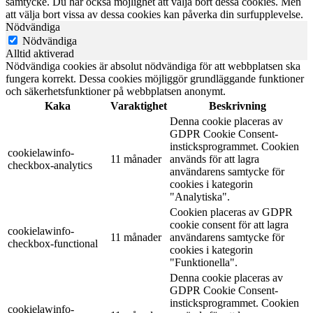
samtycke. Du har också möjlighet att välja bort dessa cookies. Men
att välja bort vissa av dessa cookies kan påverka din surfupplevelse.
Nödvändiga
Nödvändiga
Alltid aktiverad
Nödvändiga cookies är absolut nödvändiga för att webbplatsen ska
fungera korrekt. Dessa cookies möjliggör grundläggande funktioner
och säkerhetsfunktioner på webbplatsen anonymt.
Kaka
Varaktighet
Beskrivning
Denna cookie placeras av
GDPR Cookie Consent-
insticksprogrammet. Cookien
cookielawinfo-
11 månader
används för att lagra
checkbox-analytics
användarens samtycke för
cookies i kategorin
"Analytiska".
Cookien placeras av GDPR
cookie consent för att lagra
cookielawinfo-
11 månader
användarens samtycke för
checkbox-functional
cookies i kategorin
"Funktionella".
Denna cookie placeras av
GDPR Cookie Consent-
insticksprogrammet. Cookien
cookielawinfo-