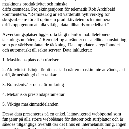
maskinens produktivitet och minska
driftskostnader. Projektingenjören för telematik Rob Archibald
kommenterar, “RemoteLog är ett värdefullt nytt verktyg för
skogsarbetare för att optimera produktiviteten och minimera
driftstopp genom att alla viktiga data tillhands omedelbart.”
Avverkningsplatser ligger ofta långt utanför mobiltelefoners
täckningsområden, så RemoteLog använder en satellitdataanslutning
som ger världsomfattande täckning. Data uppdateras regelbundet
och automatiskt till säkra servrar. Data inkluderar:
1. Maskinens plats och rörelser
2. Aktivitetstidslinje för att fastställa när en maskin inte används, är i
drift, är nedstängd eller tankar
3. Bränslenivåer och -förbrukning
4. Mekaniska prestandaparametrar
5. Viktiga maskinmeddelanden
Dessa data presenteras på en enkel, lättnavigerad webbportal som
fungerar på alla större webbläsare för datorer och surfplattor och är
således tillgängliga överallt där det finns en internetanslutning. Ingen