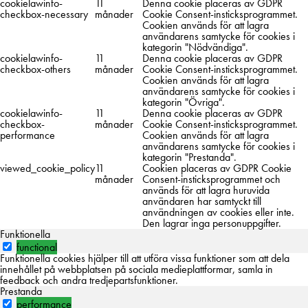
cookielawinfo-
11
Denna cookie placeras av GDPR
checkbox-necessary
månader
Cookie Consent-insticksprogrammet.
Cookien används för att lagra
användarens samtycke för cookies i
kategorin "Nödvändiga".
cookielawinfo-
11
Denna cookie placeras av GDPR
checkbox-others
månader
Cookie Consent-insticksprogrammet.
Cookien används för att lagra
användarens samtycke för cookies i
kategorin "Övriga".
cookielawinfo-
11
Denna cookie placeras av GDPR
checkbox-
månader
Cookie Consent-insticksprogrammet.
performance
Cookien används för att lagra
användarens samtycke för cookies i
kategorin "Prestanda".
viewed_cookie_policy
11
Cookien placeras av GDPR Cookie
månader
Consent-insticksprogrammet och
används för att lagra huruvida
användaren har samtyckt till
användningen av cookies eller inte.
Den lagrar inga personuppgifter.
Funktionella
functional
Funktionella cookies hjälper till att utföra vissa funktioner som att dela
innehållet på webbplatsen på sociala medieplattformar, samla in
feedback och andra tredjepartsfunktioner.
Prestanda
performance