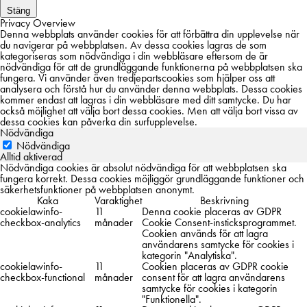
Stäng
Privacy Overview
Denna webbplats använder cookies för att förbättra din upplevelse när
du navigerar på webbplatsen. Av dessa cookies lagras de som
kategoriseras som nödvändiga i din webbläsare eftersom de är
nödvändiga för att de grundläggande funktionerna på webbplatsen ska
fungera. Vi använder även tredjepartscookies som hjälper oss att
analysera och förstå hur du använder denna webbplats. Dessa cookies
kommer endast att lagras i din webbläsare med ditt samtycke. Du har
också möjlighet att välja bort dessa cookies. Men att välja bort vissa av
dessa cookies kan påverka din surfupplevelse.
Nödvändiga
Nödvändiga
Alltid aktiverad
Nödvändiga cookies är absolut nödvändiga för att webbplatsen ska
fungera korrekt. Dessa cookies möjliggör grundläggande funktioner och
säkerhetsfunktioner på webbplatsen anonymt.
Kaka
Varaktighet
Beskrivning
cookielawinfo-
11
Denna cookie placeras av GDPR
checkbox-analytics
månader
Cookie Consent-insticksprogrammet.
Cookien används för att lagra
användarens samtycke för cookies i
kategorin "Analytiska".
cookielawinfo-
11
Cookien placeras av GDPR cookie
checkbox-functional
månader
consent för att lagra användarens
samtycke för cookies i kategorin
"Funktionella".