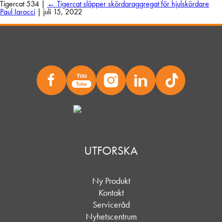
Tigercat 534
|
←
Tigercat släpper skördaraggregat för hjulskördare
Paul Iarocci
|
juli 15, 2022
You
Tube
UTFORSKA
Ny Produkt
Kontakt
Serviceråd
Nyhetscentrum