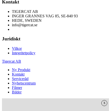
Kontakt
TIGERCAT AB
INGER GRANNES VAG 85, SE-840 93
HEDE, SWEDEN
info@tigercat.se
Juridiskt
Vilkor
Integritetpolicy
Tigercat AB
Ny Produkt
Kontakt
Serviceråd
Nyhetscentrum
Filmer
Bilder
X