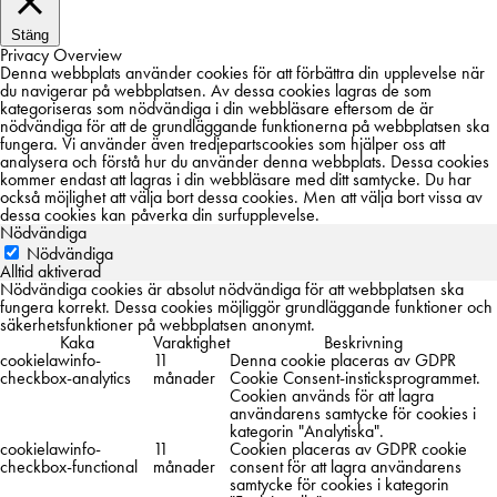
Stäng
Privacy Overview
Denna webbplats använder cookies för att förbättra din upplevelse när
du navigerar på webbplatsen. Av dessa cookies lagras de som
kategoriseras som nödvändiga i din webbläsare eftersom de är
nödvändiga för att de grundläggande funktionerna på webbplatsen ska
fungera. Vi använder även tredjepartscookies som hjälper oss att
analysera och förstå hur du använder denna webbplats. Dessa cookies
kommer endast att lagras i din webbläsare med ditt samtycke. Du har
också möjlighet att välja bort dessa cookies. Men att välja bort vissa av
dessa cookies kan påverka din surfupplevelse.
Nödvändiga
Nödvändiga
Alltid aktiverad
Nödvändiga cookies är absolut nödvändiga för att webbplatsen ska
fungera korrekt. Dessa cookies möjliggör grundläggande funktioner och
säkerhetsfunktioner på webbplatsen anonymt.
Kaka
Varaktighet
Beskrivning
cookielawinfo-
11
Denna cookie placeras av GDPR
checkbox-analytics
månader
Cookie Consent-insticksprogrammet.
Cookien används för att lagra
användarens samtycke för cookies i
kategorin "Analytiska".
cookielawinfo-
11
Cookien placeras av GDPR cookie
checkbox-functional
månader
consent för att lagra användarens
samtycke för cookies i kategorin