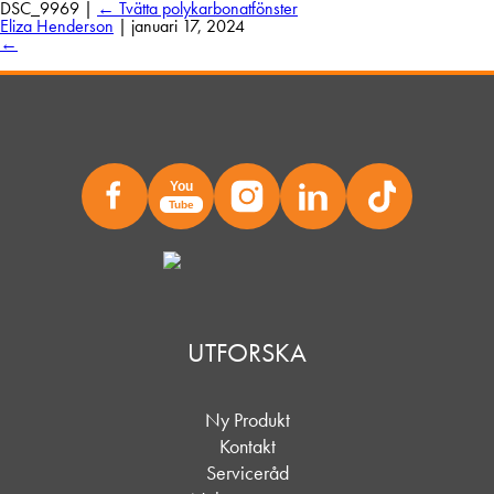
DSC_9969
|
←
Tvätta polykarbonatfönster
Eliza Henderson
|
januari 17, 2024
←
You
Tube
UTFORSKA
Ny Produkt
Kontakt
Serviceråd