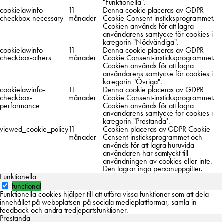
"Funktionella".
cookielawinfo-
11
Denna cookie placeras av GDPR
checkbox-necessary
månader
Cookie Consent-insticksprogrammet.
Cookien används för att lagra
användarens samtycke för cookies i
kategorin "Nödvändiga".
cookielawinfo-
11
Denna cookie placeras av GDPR
checkbox-others
månader
Cookie Consent-insticksprogrammet.
Cookien används för att lagra
användarens samtycke för cookies i
kategorin "Övriga".
cookielawinfo-
11
Denna cookie placeras av GDPR
checkbox-
månader
Cookie Consent-insticksprogrammet.
performance
Cookien används för att lagra
användarens samtycke för cookies i
kategorin "Prestanda".
viewed_cookie_policy
11
Cookien placeras av GDPR Cookie
månader
Consent-insticksprogrammet och
används för att lagra huruvida
användaren har samtyckt till
användningen av cookies eller inte.
Den lagrar inga personuppgifter.
Funktionella
functional
Funktionella cookies hjälper till att utföra vissa funktioner som att dela
innehållet på webbplatsen på sociala medieplattformar, samla in
feedback och andra tredjepartsfunktioner.
Prestanda