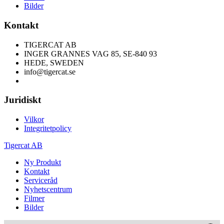
Bilder
Kontakt
TIGERCAT AB
INGER GRANNES VAG 85, SE-840 93
HEDE, SWEDEN
info@tigercat.se
Juridiskt
Vilkor
Integritetpolicy
Tigercat AB
Ny Produkt
Kontakt
Serviceråd
Nyhetscentrum
Filmer
Bilder