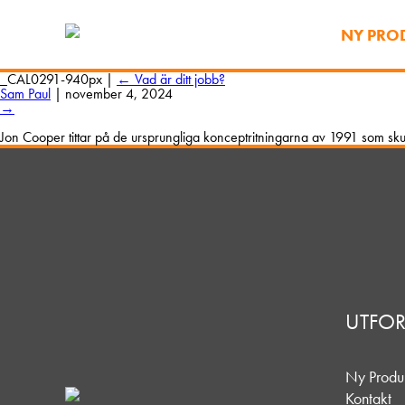
NY PRO
_CAL0291-940px
|
←
Vad är ditt jobb?
Sam Paul
|
november 4, 2024
→
Jon Cooper tittar på de ursprungliga konceptritningarna av 1991 som skul
UTFO
Ny Produ
Kontakt