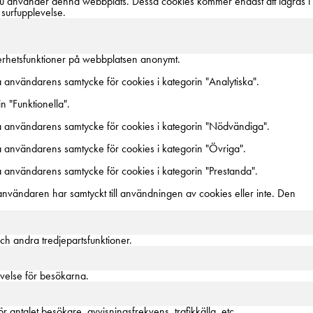
du använder denna webbplats. Dessa cookies kommer endast att lagras i
 surfupplevelse.
erhetsfunktioner på webbplatsen anonymt.
användarens samtycke för cookies i kategorin "Analytiska".
 "Funktionella".
 användarens samtycke för cookies i kategorin "Nödvändiga".
användarens samtycke för cookies i kategorin "Övriga".
användarens samtycke för cookies i kategorin "Prestanda".
vändaren har samtyckt till användningen av cookies eller inte. Den
och andra tredjepartsfunktioner.
evelse för besökarna.
 antalet besökare, avvisningsfrekvens, trafikkälla, etc.