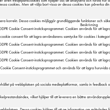
 även tredjepartscookies som hjälper oss att analysera och förstå hur 
dessa cookies. Men att välja bort vissa av dessa cookies kan påverka din
era korrekt. Dessa cookies möjliggör grundläggande funktioner och säk
Beskrivning
DPR Cookie Consent-insticksprogrammet. Cookien används för att lagra 
okie consent för att lagra användarens samtycke för cookies i kategorin
DPR Cookie Consent-insticksprogrammet. Cookien används för att lagra
DPR Cookie Consent-insticksprogrammet. Cookien används för att lagra 
DPR Cookie Consent-insticksprogrammet. Cookien används för att lagra 
ookie Consent-insticksprogrammet och används för att lagra huruvida an
 innehållet på webbplatsen på sociala medieplattformar, samla in feedback 
lprestandaindex, vilket hjälper till att leverera en bättre användaruppl
bbplatsen. Dessa cookies hjälper till att ge information om mätvärden för