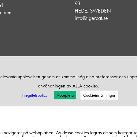
93
åd
HEDE, SWEDEN
ntrum
info@tigercat.se
 relevanta upplevelsen genom att komma ihåg dina preferenser och uppre
användningen av ALLA cookies.
Integritetspolicy
Acceptera
Cookieinställningar
 du navigerar på webbplatsen. Av dessa cookies lagras de som kategoris