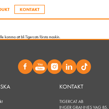
DUKT
KONTAKT
le komma att bli Tigercats första maskin.
You
Tube
RSKA
KONTAKT
kt
TIGERCAT AB
INGER GRANNES VAG 85, 