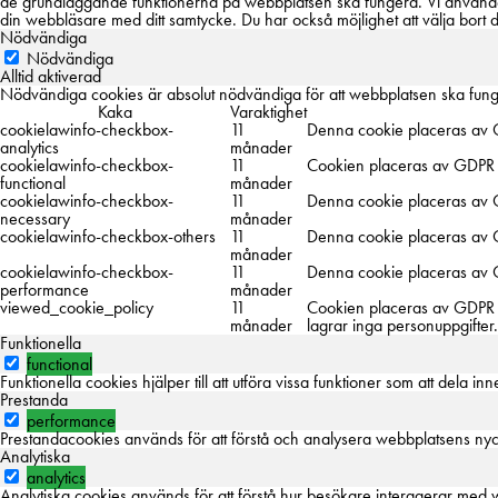
de grundläggande funktionerna på webbplatsen ska fungera. Vi använder
din webbläsare med ditt samtycke. Du har också möjlighet att välja bort 
Nödvändiga
Nödvändiga
Alltid aktiverad
Nödvändiga cookies är absolut nödvändiga för att webbplatsen ska fung
Kaka
Varaktighet
cookielawinfo-checkbox-
11
Denna cookie placeras av G
analytics
månader
cookielawinfo-checkbox-
11
Cookien placeras av GDPR co
functional
månader
cookielawinfo-checkbox-
11
Denna cookie placeras av G
necessary
månader
cookielawinfo-checkbox-others
11
Denna cookie placeras av G
månader
cookielawinfo-checkbox-
11
Denna cookie placeras av G
performance
månader
viewed_cookie_policy
11
Cookien placeras av GDPR C
månader
lagrar inga personuppgifter.
Funktionella
functional
Funktionella cookies hjälper till att utföra vissa funktioner som att dela
Prestanda
performance
Prestandacookies används för att förstå och analysera webbplatsens nycke
Analytiska
analytics
Analytiska cookies används för att förstå hur besökare interagerar med we