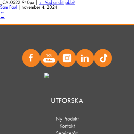
_CAL0322-940px
|
←
Vad är ditt jobb?
Sam Paul
|
november 4, 2024
←
→
You
Tube
UTFORSKA
Ny Produkt
Kontakt
Serviceråd