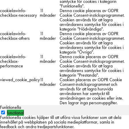
samtycke för cookies i kategorin
"Funktionella".
cookielawinfo-
11
Denna cookie placeras av GDPR
checkbox-necessary
månader
Cookie Consent-insticksprogrammet.
Cookien används för att lagra
användarens samtycke för cookies i
kategorin "Nödvändiga".
cookielawinfo-
11
Denna cookie placeras av GDPR
checkbox-others
månader
Cookie Consent-insticksprogrammet.
Cookien används för att lagra
användarens samtycke för cookies i
kategorin "Övriga".
cookielawinfo-
11
Denna cookie placeras av GDPR
checkbox-
månader
Cookie Consent-insticksprogrammet.
performance
Cookien används för att lagra
användarens samtycke för cookies i
kategorin "Prestanda".
viewed_cookie_policy
11
Cookien placeras av GDPR Cookie
månader
Consent-insticksprogrammet och
används för att lagra huruvida
användaren har samtyckt till
användningen av cookies eller inte.
Den lagrar inga personuppgifter.
Funktionella
functional
Funktionella cookies hjälper till att utföra vissa funktioner som att dela
innehållet på webbplatsen på sociala medieplattformar, samla in
feedback och andra tredjepartsfunktioner.