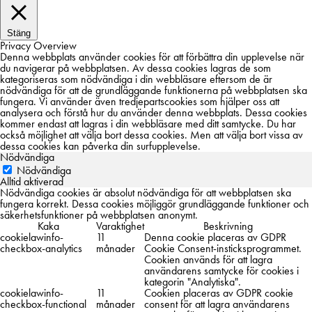
Stäng
Privacy Overview
Denna webbplats använder cookies för att förbättra din upplevelse när
du navigerar på webbplatsen. Av dessa cookies lagras de som
kategoriseras som nödvändiga i din webbläsare eftersom de är
nödvändiga för att de grundläggande funktionerna på webbplatsen ska
fungera. Vi använder även tredjepartscookies som hjälper oss att
analysera och förstå hur du använder denna webbplats. Dessa cookies
kommer endast att lagras i din webbläsare med ditt samtycke. Du har
också möjlighet att välja bort dessa cookies. Men att välja bort vissa av
dessa cookies kan påverka din surfupplevelse.
Nödvändiga
Nödvändiga
Alltid aktiverad
Nödvändiga cookies är absolut nödvändiga för att webbplatsen ska
fungera korrekt. Dessa cookies möjliggör grundläggande funktioner och
säkerhetsfunktioner på webbplatsen anonymt.
Kaka
Varaktighet
Beskrivning
cookielawinfo-
11
Denna cookie placeras av GDPR
checkbox-analytics
månader
Cookie Consent-insticksprogrammet.
Cookien används för att lagra
användarens samtycke för cookies i
kategorin "Analytiska".
cookielawinfo-
11
Cookien placeras av GDPR cookie
checkbox-functional
månader
consent för att lagra användarens